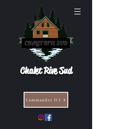
Chalet Rive Sud
Commander ICI