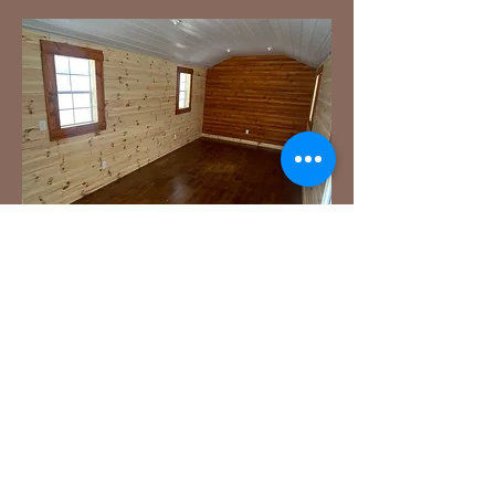
Toit cathédrale
Mezzanine
Entrée électrique 15 amp.